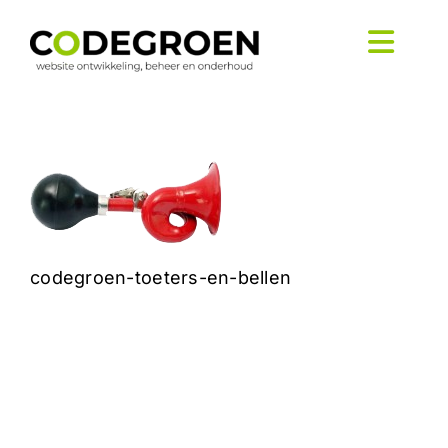
Skip
to
Togg
content
Navig
Home
Diensten
Over
codegroen-toeters-en-bellen
Contact