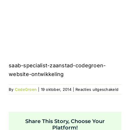
saab-specialist-zaanstad-codegroen-
website-ontwikkeling
voor
By
CodeGroen
|
19 oktober, 2014
|
Reacties uitgeschakeld
saab-
specia
zaans
codeg
Share This Story, Choose Your
websi
Platform!
ontwik