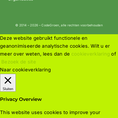
© 2014 – 2026 – CodeGroen, alle rechten voorbehouden
Deze website gebruikt functionele en
geanonimiseerde analytische cookies. Wilt u er
meer over weten, lees dan de
cookieverklaring
of
Bezoek de site
Naar cookieverklaring
Sluiten
Privacy Overview
This website uses cookies to improve your