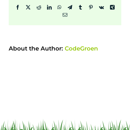
Facebook
X
Reddit
LinkedIn
WhatsApp
Telegram
Tumblr
Pinterest
Vk
Xing
Email
About the Author:
CodeGroen