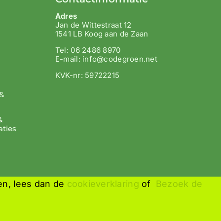
Adres
Jan de Wittestraat 12
1541 LB Koog aan de Zaan
Tel: 06 2486 8970
E-mail: info@codegroen.net
KVK-nr: 59722215
&
&
aties
en, lees dan de
cookieverklaring
of
Bezoek de