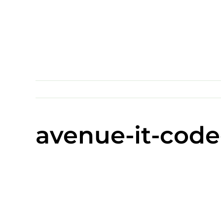
Skip
to
content
avenue-it-cod