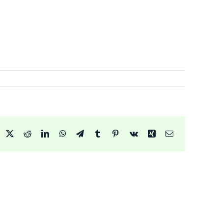
acebook
X
Reddit
LinkedIn
WhatsApp
Telegram
Tumblr
Pinterest
Vk
Xing
Email