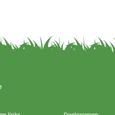
e
ge links
Doelgroepen