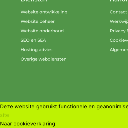
Website ontwikkeling
Contact
Website beheer
Werkwij
Website onderhoud
Privacy 
SEO en SEA
Cookieve
Hosting advies
Algeme
Overige webdiensten
Deze website gebruikt functionele en geanonimise
site
Naar cookieverklaring