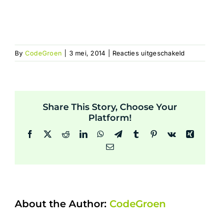
voor
By
CodeGroen
|
3 mei, 2014
|
Reacties uitgeschakeld
avenue-
it-
codegroen
Share This Story, Choose Your
Platform!
Facebook
X
Reddit
LinkedIn
WhatsApp
Telegram
Tumblr
Pinterest
Vk
Xing
Email
About the Author:
CodeGroen